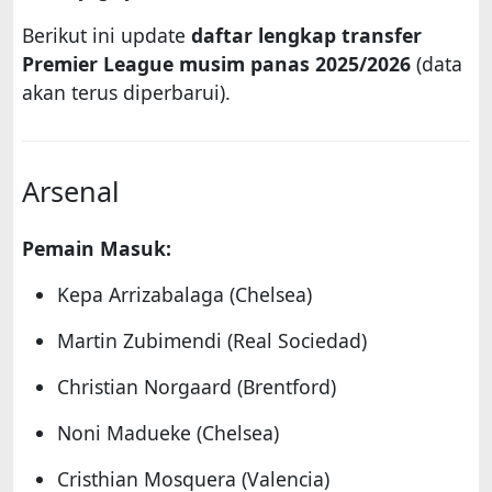
Berikut ini update
daftar lengkap transfer
Premier League musim panas 2025/2026
(data
akan terus diperbarui).
Arsenal
Pemain Masuk:
Kepa Arrizabalaga (Chelsea)
Martin Zubimendi (Real Sociedad)
Christian Norgaard (Brentford)
Noni Madueke (Chelsea)
Cristhian Mosquera (Valencia)