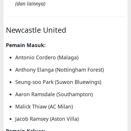
(dan lainnya)
Newcastle United
Pemain Masuk:
Antonio Cordero (Malaga)
Anthony Elanga (Nottingham Forest)
Seung-soo Park (Suwon Bluewings)
Aaron Ramsdale (Southampton)
Malick Thiaw (AC Milan)
Jacob Ramsey (Aston Villa)
Pemain Keluar: