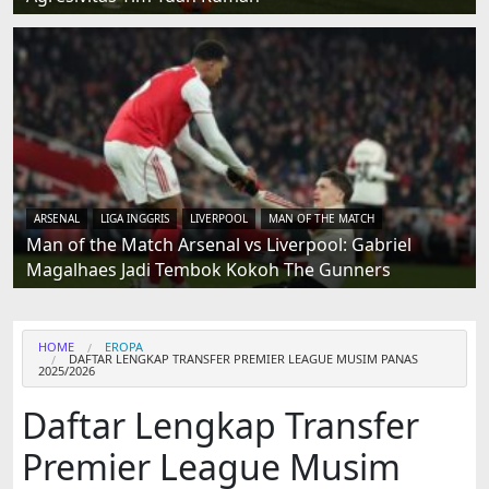
ARSENAL
LIGA INGGRIS
LIVERPOOL
MAN OF THE MATCH
Man of the Match Arsenal vs Liverpool: Gabriel
Magalhaes Jadi Tembok Kokoh The Gunners
HOME
EROPA
DAFTAR LENGKAP TRANSFER PREMIER LEAGUE MUSIM PANAS
2025/2026
Daftar Lengkap Transfer
Premier League Musim