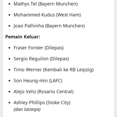
Mathys Tel (Bayern Munchen)
Mohammed Kudus (West Ham)
Joao Palhinha (Bayern Munchen)
Pemain Keluar:
Fraser Forster (Dilepas)
Sergio Reguilon (Dilepas)
Timo Werner (Kembali ke RB Leipzig)
Son Heung-min (LAFC)
Alejo Veliz (Rosario Central)
Ashley Phillips (Stoke City)
(dan lainnya)