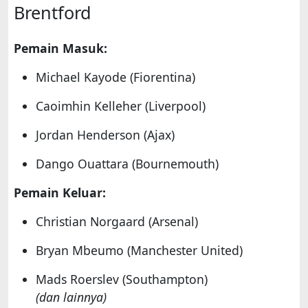
Brentford
Pemain Masuk:
Michael Kayode (Fiorentina)
Caoimhin Kelleher (Liverpool)
Jordan Henderson (Ajax)
Dango Ouattara (Bournemouth)
Pemain Keluar:
Christian Norgaard (Arsenal)
Bryan Mbeumo (Manchester United)
Mads Roerslev (Southampton)
(dan lainnya)