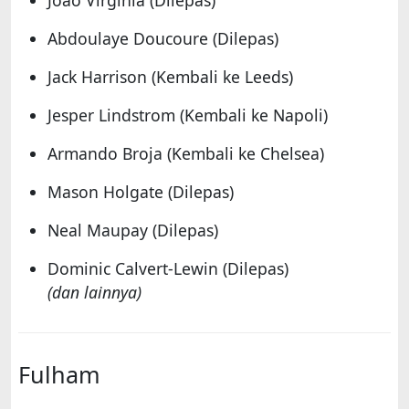
Abdoulaye Doucoure (Dilepas)
Jack Harrison (Kembali ke Leeds)
Jesper Lindstrom (Kembali ke Napoli)
Armando Broja (Kembali ke Chelsea)
Mason Holgate (Dilepas)
Neal Maupay (Dilepas)
Dominic Calvert-Lewin (Dilepas)
(dan lainnya)
Fulham