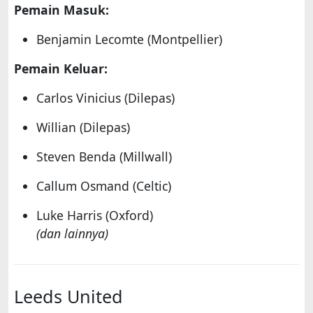
Pemain Masuk:
Benjamin Lecomte (Montpellier)
Pemain Keluar:
Carlos Vinicius (Dilepas)
Willian (Dilepas)
Steven Benda (Millwall)
Callum Osmand (Celtic)
Luke Harris (Oxford)
(dan lainnya)
Leeds United