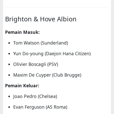
Brighton & Hove Albion
Pemain Masuk:
Tom Watson (Sunderland)
Yun Do-young (Daejon Hana Citizen)
Olivier Boscagli (PSV)
Maxim De Cuyper (Club Brugge)
Pemain Keluar:
Joao Pedro (Chelsea)
Evan Ferguson (AS Roma)