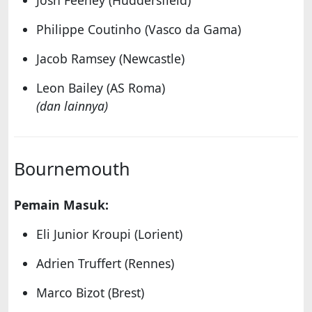
Philippe Coutinho (Vasco da Gama)
Jacob Ramsey (Newcastle)
Leon Bailey (AS Roma)
(dan lainnya)
Bournemouth
Pemain Masuk:
Eli Junior Kroupi (Lorient)
Adrien Truffert (Rennes)
Marco Bizot (Brest)