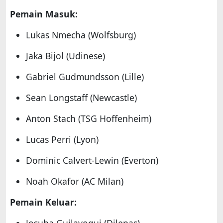
Pemain Masuk:
Lukas Nmecha (Wolfsburg)
Jaka Bijol (Udinese)
Gabriel Gudmundsson (Lille)
Sean Longstaff (Newcastle)
Anton Stach (TSG Hoffenheim)
Lucas Perri (Lyon)
Dominic Calvert-Lewin (Everton)
Noah Okafor (AC Milan)
Pemain Keluar:
Josuha Guilavogui (Dilepas)