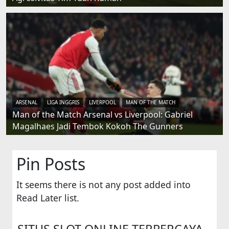
ARSENAL
LIGA INGGRIS
LIVERPOOL
MAN OF THE MATCH
Man of the Match Arsenal vs Liverpool: Gabriel
Magalhaes Jadi Tembok Kokoh The Gunners
Pin Posts
It seems there is not any post added into
Read Later list.
SITUS SLOT ONLINE TERPERCAYA