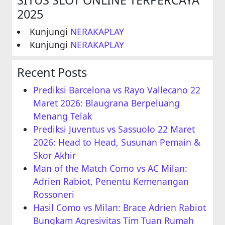
2025
Kunjungi
NERAKAPLAY
Kunjungi
NERAKAPLAY
Recent Posts
Prediksi Barcelona vs Rayo Vallecano 22
Maret 2026: Blaugrana Berpeluang
Menang Telak
Prediksi Juventus vs Sassuolo 22 Maret
2026: Head to Head, Susunan Pemain &
Skor Akhir
Man of the Match Como vs AC Milan:
Adrien Rabiot, Penentu Kemenangan
Rossoneri
Hasil Como vs Milan: Brace Adrien Rabiot
Bungkam Agresivitas Tim Tuan Rumah