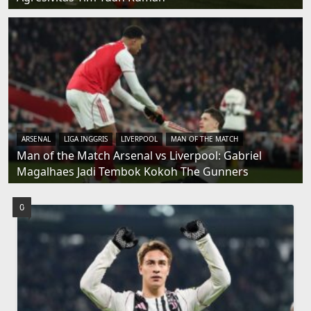
ARSENAL
LIGA INGGRIS
LIVERPOOL
MAN OF THE MATCH
Man of the Match Arsenal vs Liverpool: Gabriel
Magalhaes Jadi Tembok Kokoh The Gunners
0