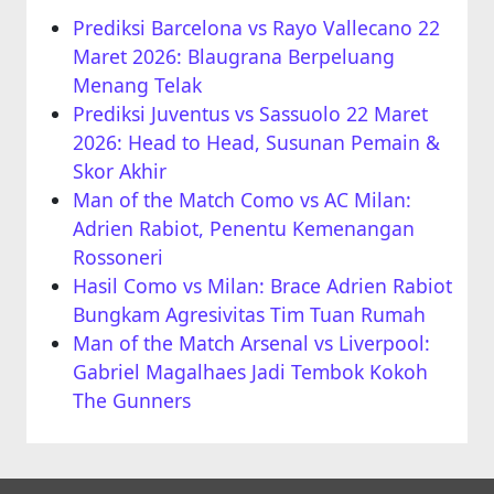
Prediksi Barcelona vs Rayo Vallecano 22
Maret 2026: Blaugrana Berpeluang
Menang Telak
Prediksi Juventus vs Sassuolo 22 Maret
2026: Head to Head, Susunan Pemain &
Skor Akhir
Man of the Match Como vs AC Milan:
Adrien Rabiot, Penentu Kemenangan
Rossoneri
Hasil Como vs Milan: Brace Adrien Rabiot
Bungkam Agresivitas Tim Tuan Rumah
Man of the Match Arsenal vs Liverpool:
Gabriel Magalhaes Jadi Tembok Kokoh
The Gunners