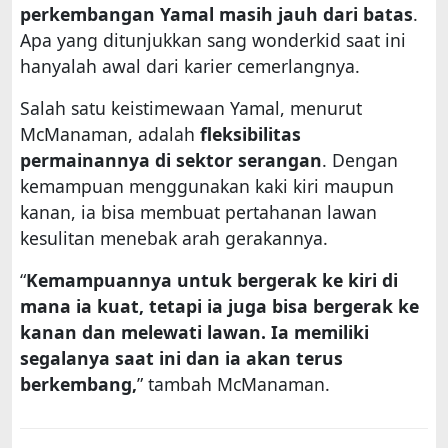
perkembangan Yamal masih jauh dari batas
.
Apa yang ditunjukkan sang wonderkid saat ini
hanyalah awal dari karier cemerlangnya.
Salah satu keistimewaan Yamal, menurut
McManaman, adalah
fleksibilitas
permainannya di sektor serangan
. Dengan
kemampuan menggunakan kaki kiri maupun
kanan, ia bisa membuat pertahanan lawan
kesulitan menebak arah gerakannya.
“
Kemampuannya untuk bergerak ke kiri di
mana ia kuat, tetapi ia juga bisa bergerak ke
kanan dan melewati lawan. Ia memiliki
segalanya saat ini dan ia akan terus
berkembang,
” tambah McManaman.