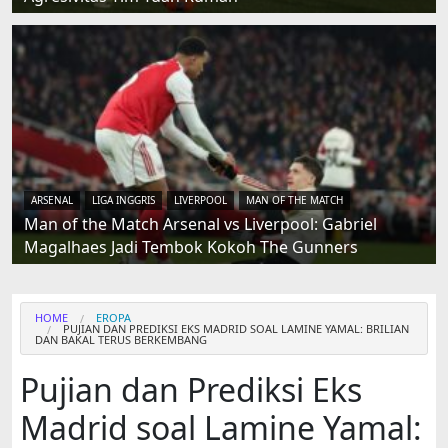
ARSENAL
LIGA INGGRIS
LIVERPOOL
MAN OF THE MATCH
Man of the Match Arsenal vs Liverpool: Gabriel
Magalhaes Jadi Tembok Kokoh The Gunners
HOME
EROPA
PUJIAN DAN PREDIKSI EKS MADRID SOAL LAMINE YAMAL: BRILIAN
DAN BAKAL TERUS BERKEMBANG
Pujian dan Prediksi Eks
Madrid soal Lamine Yamal: