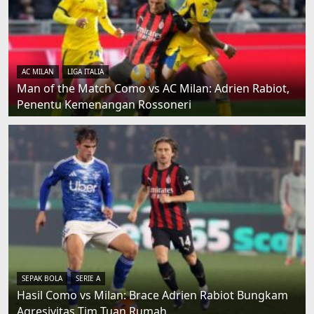
AC MILAN
LIGA ITALIA
Man of the Match Como vs AC Milan: Adrien Rabiot,
Penentu Kemenangan Rossoneri
SEPAK BOLA
SERIE A
Hasil Como vs Milan: Brace Adrien Rabiot Bungkam
Agresivitas Tim Tuan Rumah