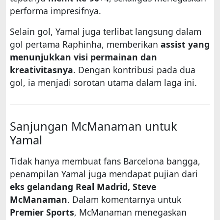
performa impresifnya.
Selain gol, Yamal juga terlibat langsung dalam
gol pertama Raphinha, memberikan
assist yang
menunjukkan visi permainan dan
kreativitasnya
. Dengan kontribusi pada dua
gol, ia menjadi sorotan utama dalam laga ini.
Sanjungan McManaman untuk
Yamal
Tidak hanya membuat fans Barcelona bangga,
penampilan Yamal juga mendapat pujian dari
eks gelandang Real Madrid, Steve
McManaman
. Dalam komentarnya untuk
Premier Sports
, McManaman menegaskan