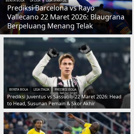
BERITA BOLA
LA LIGA
LIGA SPANYOL
Prediksi Barcelona vs Rayo
Vallecano 22 Maret 2026: Blaugrana
Berpeluang Menang Telak
BERITA BOLA
LIGA ITALIA
PREDIKSI BOLA
Prediksi Juventus vs Sassuolo 22 Maret 2026: Head
to Head, Susunan Pemain & Skor Akhir