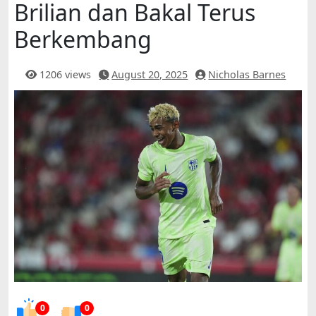
Brilian dan Bakal Terus
Berkembang
1206 views
August 20, 2025
Nicholas Barnes
0
0