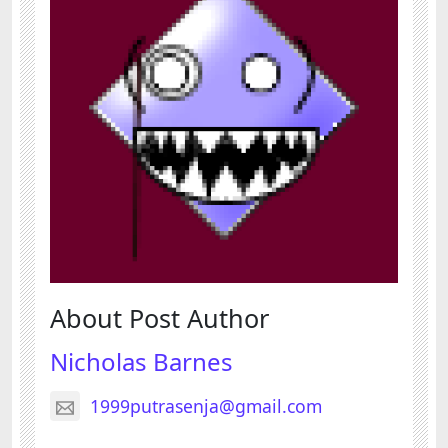
About Post Author
Nicholas Barnes
1999putrasenja@gmail.com