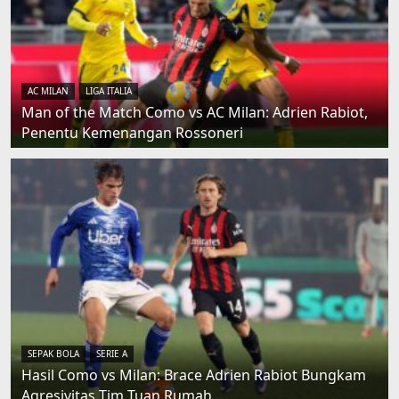
AC MILAN
LIGA ITALIA
Man of the Match Como vs AC Milan: Adrien Rabiot,
Penentu Kemenangan Rossoneri
SEPAK BOLA
SERIE A
Hasil Como vs Milan: Brace Adrien Rabiot Bungkam
Agresivitas Tim Tuan Rumah