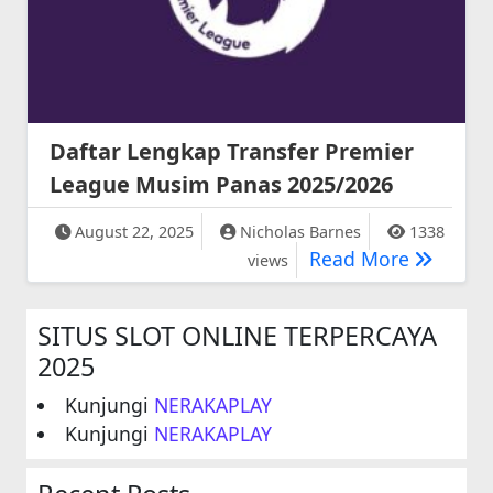
Daftar Lengkap Transfer Premier
League Musim Panas 2025/2026
August 22, 2025
Nicholas Barnes
1338
Daftar L
Read More
views
SITUS SLOT ONLINE TERPERCAYA
2025
Kunjungi
NERAKAPLAY
Kunjungi
NERAKAPLAY