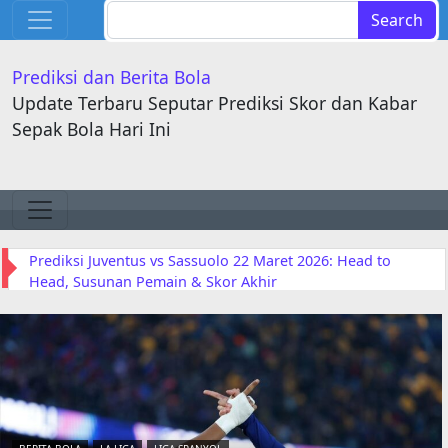
Skip to content
Search for:
Main Navigation
Prediksi dan Berita Bola
Update Terbaru Seputar Prediksi Skor dan Kabar
Sepak Bola Hari Ini
Skip to content
Main Navigation
Prediksi Juventus vs Sassuolo 22 Maret 2026: Head to
Head, Susunan Pemain & Skor Akhir