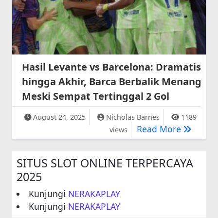
Hasil Levante vs Barcelona: Dramatis
hingga Akhir, Barca Berbalik Menang
Meski Sempat Tertinggal 2 Gol
August 24, 2025
Nicholas Barnes
1189
Hasil Le
Read More
views
SITUS SLOT ONLINE TERPERCAYA
2025
Kunjungi
NERAKAPLAY
Kunjungi
NERAKAPLAY