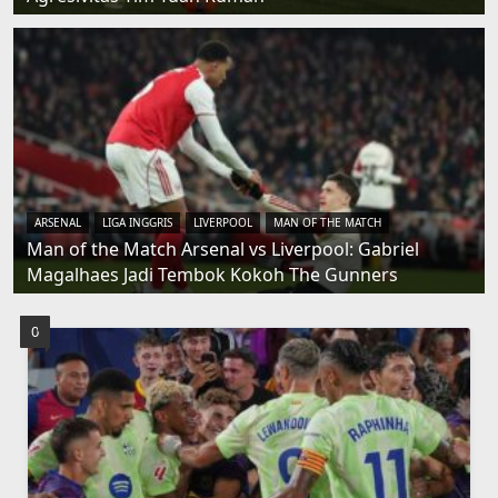
ARSENAL
LIGA INGGRIS
LIVERPOOL
MAN OF THE MATCH
Man of the Match Arsenal vs Liverpool: Gabriel
Magalhaes Jadi Tembok Kokoh The Gunners
0