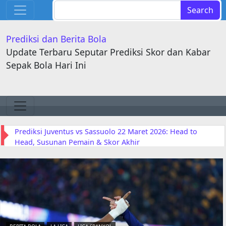
Skip to content
Search for:
Main Navigation
Prediksi dan Berita Bola
Update Terbaru Seputar Prediksi Skor dan Kabar
Sepak Bola Hari Ini
Skip to content
Main Navigation
Prediksi Juventus vs Sassuolo 22 Maret 2026: Head to
Head, Susunan Pemain & Skor Akhir