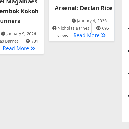
el Magalhaes
Arsenal: Declan Rice
 Tembok Kokoh
Gunners
January 4, 2026
Nicholas Barnes
695
January 9, 2026
Man of the 
Read More
views
as Barnes
731
Man of the Match Arsenal vs Liverpool: 
Read More
 Como vs AC Milan: Adrien Rabiot, Penentu Kemenan