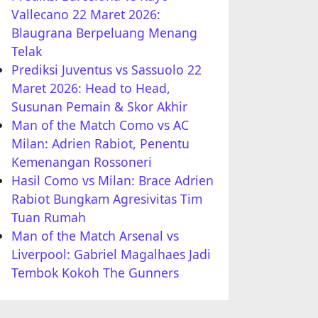
Vallecano 22 Maret 2026:
Blaugrana Berpeluang Menang
Telak
Prediksi Juventus vs Sassuolo 22
Match Bournemouth vs Arsenal: Declan Rice
Maret 2026: Head to Head,
Susunan Pemain & Skor Akhir
Gabriel Magalhaes Jadi Tembok Kokoh The Gunners
Man of the Match Como vs AC
gan Rossoneri
Milan: Adrien Rabiot, Penentu
Kemenangan Rossoneri
Hasil Como vs Milan: Brace Adrien
Rabiot Bungkam Agresivitas Tim
Tuan Rumah
Man of the Match Arsenal vs
Liverpool: Gabriel Magalhaes Jadi
Tembok Kokoh The Gunners