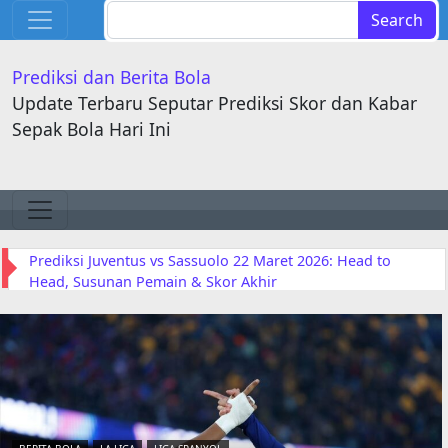
Skip to content
Search for:
Main Navigation
Prediksi dan Berita Bola
Update Terbaru Seputar Prediksi Skor dan Kabar
Sepak Bola Hari Ini
Skip to content
Main Navigation
Prediksi Juventus vs Sassuolo 22 Maret 2026: Head to
Head, Susunan Pemain & Skor Akhir