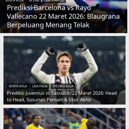
BERITA BOLA
LA LIGA
LIGA SPANYOL
Prediksi Barcelona vs Rayo
Vallecano 22 Maret 2026: Blaugrana
Berpeluang Menang Telak
BERITA BOLA
LIGA ITALIA
PREDIKSI BOLA
Prediksi Juventus vs Sassuolo 22 Maret 2026: Head
to Head, Susunan Pemain & Skor Akhir