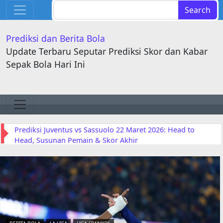
Skip to content
Search for:
Main Navigation
Prediksi dan Berita Bola
Update Terbaru Seputar Prediksi Skor dan Kabar
Sepak Bola Hari Ini
Skip to content
Main Navigation
Prediksi Juventus vs Sassuolo 22 Maret 2026: Head to
Head, Susunan Pemain & Skor Akhir