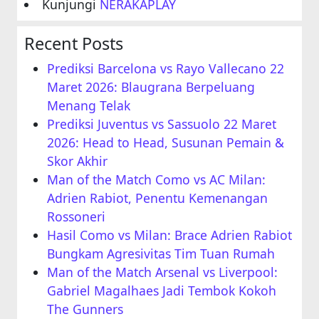
Kunjungi
NERAKAPLAY
Recent Posts
Prediksi Barcelona vs Rayo Vallecano 22
Maret 2026: Blaugrana Berpeluang
Menang Telak
Prediksi Juventus vs Sassuolo 22 Maret
2026: Head to Head, Susunan Pemain &
Skor Akhir
Man of the Match Como vs AC Milan:
Adrien Rabiot, Penentu Kemenangan
Rossoneri
Hasil Como vs Milan: Brace Adrien Rabiot
Bungkam Agresivitas Tim Tuan Rumah
Man of the Match Arsenal vs Liverpool:
Gabriel Magalhaes Jadi Tembok Kokoh
The Gunners