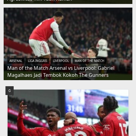
ARSENAL
LIGA INGGRIS
LIVERPOOL
MAN OF THE MATCH
Man of the Match Arsenal vs Liverpool: Gabriel
Magalhaes Jadi Tembok Kokoh The Gunners
0