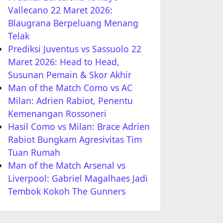
Vallecano 22 Maret 2026:
Blaugrana Berpeluang Menang
Telak
Prediksi Juventus vs Sassuolo 22
: Declan Rice
Maret 2026: Head to Head,
Susunan Pemain & Skor Akhir
Man of the Match Como vs AC
rtahan
Milan: Adrien Rabiot, Penentu
Kemenangan Rossoneri
Hasil Como vs Milan: Brace Adrien
Rabiot Bungkam Agresivitas Tim
Tuan Rumah
Man of the Match Arsenal vs
Liverpool: Gabriel Magalhaes Jadi
Tembok Kokoh The Gunners