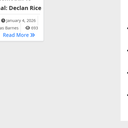
al: Declan Rice
January 4, 2026
as Barnes
693
Man of the Match Bournemouth vs Arsenal
Read More
Liverpool: Saling Tekan di Emirates, Skor Kacamata Be