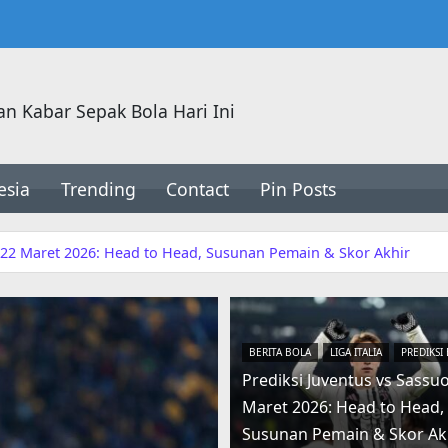
an Kabar Sepak Bola Hari Ini
esia
Trending
Contact
Pin Posts
o 22 Maret 2026: Head to Head, Susunan Pemain & Skor Akhir
BERITA BOLA
LIGA ITALIA
PREDIKSI
Prediksi Juventus vs Sassuo
Maret 2026: Head to Head,
Susunan Pemain & Skor Ak