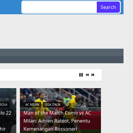
Search for:
 BOLA
AC MILAN
LIGA ITALIA
lo 22
Man of the Match Como vs AC
Milan: Adrien Rabiot, Penentu
hir
Kemenangan Rossoneri