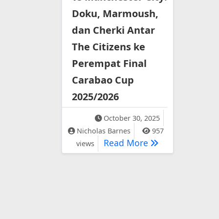
Doku, Marmoush,
dan Cherki Antar
The Citizens ke
Perempat Final
Carabao Cup
2025/2026
October 30, 2025
Nicholas Barnes
957
Hasil Swansea Ci
Read More
views